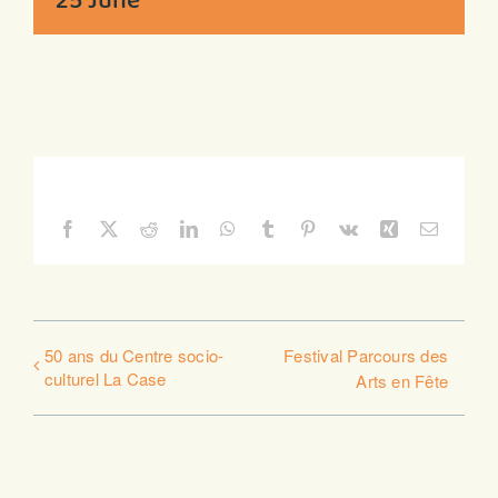
25 June
Share This Story, Choose Your Platform!
Facebook
X
Reddit
LinkedIn
WhatsApp
Tumblr
Pinterest
Vk
Xing
Email
50 ans du Centre socio-
Festival Parcours des
culturel La Case
Arts en Fête