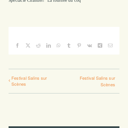
Spectacle Chantier! "La tournée du coq"
Share This Story, Choose Your Platform!
Facebook
X
Reddit
LinkedIn
WhatsApp
Tumblr
Pinterest
Vk
Xing
Email
Festival Salins sur
Festival Salins sur
Scènes
Scènes