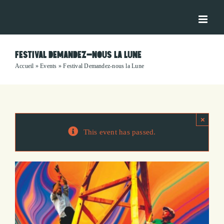
Skip
to
content
FESTIVAL DEMANDEZ-NOUS LA LUNE
Accueil
»
Events
»
Festival Demandez-nous la Lune
×
This event has passed.