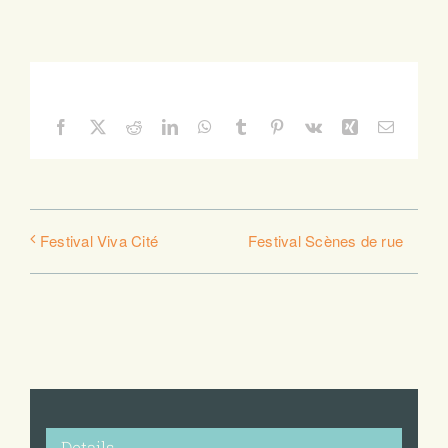
Share This Story, Choose Your Platform!
Facebook
X
Reddit
LinkedIn
WhatsApp
Tumblr
Pinterest
Vk
Xing
Email
Festival Scènes de rue
Festival Viva Cité
Details