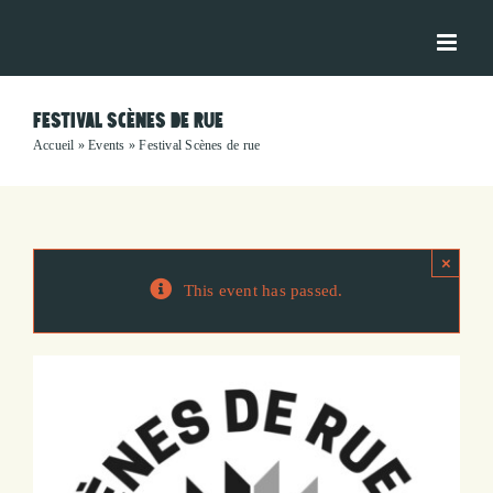
Skip
to
content
FESTIVAL SCÈNES DE RUE
Accueil
»
Events
»
Festival Scènes de rue
×
This event has passed.