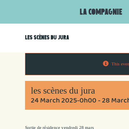
Skip
to
LA COMPAGNIE
content
LES SCÈNES DU JURA
This even
les scènes du jura
24 March 2025-0h00
-
28 Marc
Sortie de résidence vendredi 28 mars