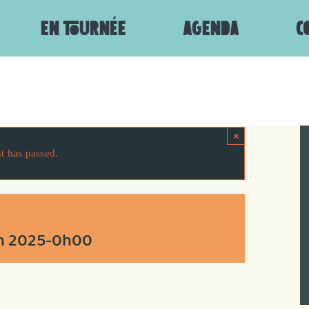
EN TOURNÉE
AGENDA
C
×
t has passed.
h 2025-0h00