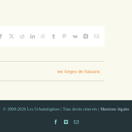
Facebook
X
Reddit
LinkedIn
WhatsApp
Tumblr
Pinterest
Vk
Xing
Email
les forges de fraisans
© 2008-2026 Les Urbaindigènes | Tous droits réservés |
Mentions légales
Facebook
Vimeo
Email