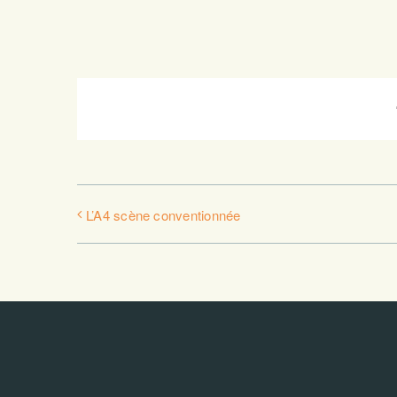
Share This Story, Choose Your Platform!
L’A4 scène conventionnée